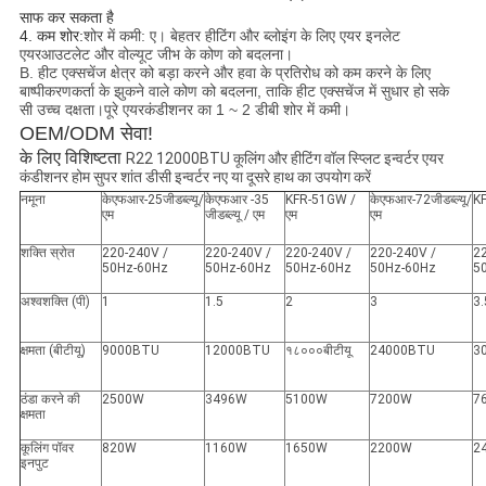
साफ कर सकता है
4. कम शोर:
शोर में कमी: ए। बेहतर हीटिंग और ब्लोइंग के लिए एयर इनलेट
एयरआउटलेट और वोल्यूट जीभ के कोण को बदलना।
B. हीट एक्सचेंज क्षेत्र को बड़ा करने और हवा के प्रतिरोध को कम करने के लिए
बाष्पीकरणकर्ता के झुकने वाले कोण को बदलना, ताकि हीट एक्सचेंज में सुधार हो सके
सी उच्च दक्षता।पूरे एयरकंडीशनर का 1 ~ 2 डीबी शोर में कमी।
OEM/ODM सेवा!
के लिए विशिष्टता 
R22 12000BTU कूलिंग और हीटिंग वॉल स्प्लिट इन्वर्टर एयर
कंडीशनर होम सुपर शांत डीसी इन्वर्टर नए या दूसरे हाथ का उपयोग करें
नमूना
केएफआर-25जीडब्ल्यू/
केएफआर -35
KFR-51GW /
केएफआर-72जीडब्ल्यू/
K
एम
जीडब्ल्यू / एम
एम
एम
शक्ति स्रोत
220-240V /
220-240V /
220-240V /
220-240V /
2
50Hz-60Hz
50Hz-60Hz
50Hz-60Hz
50Hz-60Hz
5
अश्वशक्ति (पी)
1
1.5
2
3
3.
क्षमता (बीटीयू)
9000BTU
12000BTU
१८०००बीटीयू
24000BTU
3
ठंडा करने की
2500W
3496W
5100W
7200W
7
क्षमता
कूलिंग पॉवर
820W
1160W
1650W
2200W
2
इनपुट