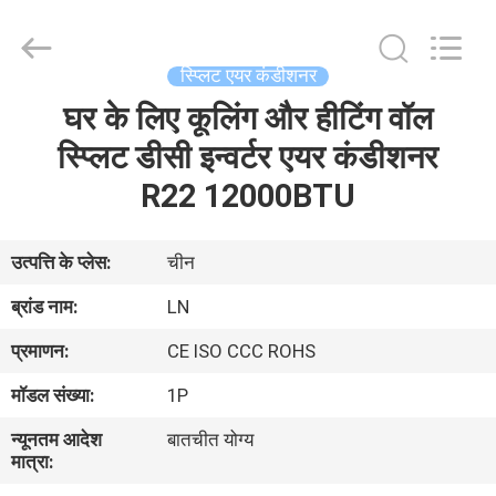
Saving
Technology
Co.,
Ltd..
All
स्प्लिट एयर कंडीशनर
Rights
Reserved.
Developed
घर के लिए कूलिंग और हीटिंग वॉल
घर
by
ECER
स्प्लिट डीसी इन्वर्टर एयर कंडीशनर
उत्पादों
R22 12000BTU
वीडियो
उत्पत्ति के प्लेस:
चीन
ब्रांड नाम:
LN
हमारे
प्रमाणन:
CE ISO CCC ROHS
बारे
मॉडल संख्या:
1P
में
न्यूनतम आदेश
बातचीत योग्य
मात्रा:
कारखाने