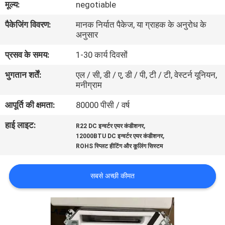
मूल्य:
negotiable
का
पैकेजिंग विवरण:
मानक निर्यात पैकेज, या ग्राहक के अनुरोध के
दौरा
अनुसार
प्रसव के समय:
1-30 कार्य दिवसों
गुणवत्ता
भुगतान शर्तें:
एल / सी, डी / ए, डी / पी, टी / टी, वेस्टर्न यूनियन,
नियंत्रण
मनीग्राम
आपूर्ति की क्षमता:
80000 पीसी / वर्ष
हमसे
हाई लाइट:
,
संपर्क
R22 DC इन्वर्टर एयर कंडीशनर
,
12000BTU DC इन्वर्टर एयर कंडीशनर
करें
ROHS स्प्लिट हीटिंग और कूलिंग सिस्टम
समाचार
सबसे अच्छी कीमत
मामले