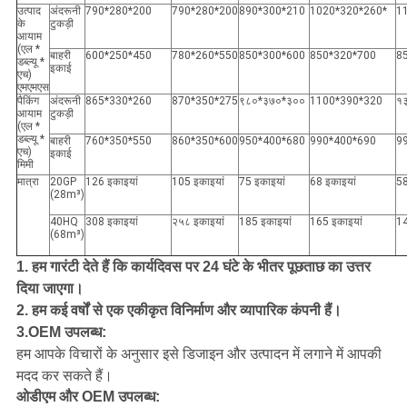
उत्पाद
अंदरूनी
790*280*200
790*280*200
890*300*210
1020*320*260*
1
के
टुकड़ी
आयाम
(एल *
बाहरी
600*250*450
780*260*550
850*300*600
850*320*700
8
डब्ल्यू *
इकाई
एच)
एमएमएस
पैकिंग
अंदरूनी
865*330*260
870*350*275
९८०*३७०*३००
1100*390*320
१
आयाम
टुकड़ी
(एल *
डब्ल्यू *
बाहरी
760*350*550
860*350*600
950*400*680
990*400*690
9
एच)
इकाई
मिमी
मात्रा
20GP
126 इकाइयां
105 इकाइयां
75 इकाइयां
68 इकाइयां
58
(28m³)
40HQ
308 इकाइयां
२५८ इकाइयां
185 इकाइयां
165 इकाइयां
14
(68m³)
1. हम गारंटी देते हैं कि कार्यदिवस पर 24 घंटे के भीतर पूछताछ का उत्तर
दिया जाएगा।
2. हम कई वर्षों से एक एकीकृत विनिर्माण और व्यापारिक कंपनी हैं।
3.OEM उपलब्ध:
हम आपके विचारों के अनुसार इसे डिजाइन और उत्पादन में लगाने में आपकी
मदद कर सकते हैं।
ओडीएम और OEM उपलब्ध: