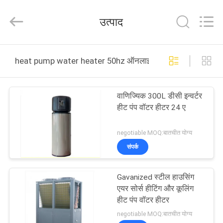
Saving
Technology
Co.,
उत्पाद
Ltd..
All
Rights
Reserved.
Developed
घर
by
heat pump water heater 50hz ऑनलाइन निर्माण
ECER
उत्पादों
वाणिज्यिक 300L डीसी इन्वर्टर
हीट पंप वॉटर हीटर 24 ए
वीडियो
negotiable MOQ:बातचीत योग्य
हमारे
संपर्क
बारे
Gavanized स्टील हाउसिंग
में
एयर सोर्स हीटिंग और कूलिंग
हीट पंप वॉटर हीटर
कारखाने
negotiable MOQ:बातचीत योग्य