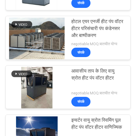
संपर्क
का
दौरा
होटल एयर एनर्जी हीट पंप वॉटर
हीटर परिसंचारी पंप कंडेनसर
गुणवत्ता
और बाष्पीकरण
negotiable MOQ:बातचीत योग्य
नियंत्रण
संपर्क
हमसे
आवासीय ताप के लिए वायु
संपर्क
स्रोत हीट पंप वॉटर हीटर
करें
negotiable MOQ:बातचीत योग्य
संपर्क
समाचार
इन्वर्टर वायु स्रोत स्विमिंग पूल
मामले
हीट पंप वॉटर हीटर वाणिज्यिक