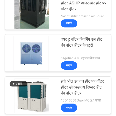
हीटर ASHP आउटडोर हीट पंप
वॉटर हीटर
NegotiableDomestic Air Source Heat Pump All In One Heat Cooling And Hot Water9DHW) With Enamel Water Tank MOQ:बातचीत योग्य
संपर्क
एयर टू वॉटर स्विमिंग पूल हीट
पंप वॉटर हीटर फैक्ट्री
negotiable MOQ:बातचीत योग्य
संपर्क
इवी ऑल इन वन हीट पंप वॉटर
हीटर डीएचडब्ल्यू स्प्लिट हीट
पंप वॉटर हीटर
100-10000 $/pc MOQ:1 पीसी
संपर्क