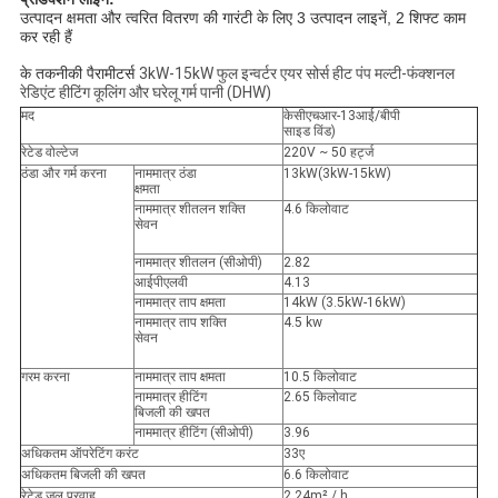
उत्पादन क्षमता और त्वरित वितरण की गारंटी के लिए 3 उत्पादन लाइनें, 2 शिफ्ट काम
कर रही हैं
के तकनीकी पैरामीटर्स
3kW-15kW फुल इन्वर्टर एयर सोर्स हीट पंप मल्टी-फंक्शनल
रेडिएंट हीटिंग कूलिंग और घरेलू गर्म पानी (DHW)
मद
केसीएचआर-13आई/बीपी
साइड विंड)
रेटेड वोल्टेज
220V ~ 50 हर्ट्ज
ठंडा और गर्म करना
नाममात्र ठंडा
13kW(3kW-15kW)
क्षमता
नाममात्र शीतलन शक्ति
4.6 किलोवाट
सेवन
नाममात्र शीतलन (सीओपी)
2.82
आईपीएलवी
4.13
नाममात्र ताप क्षमता
14kW (3.5kW-16kW)
नाममात्र ताप शक्ति
4.5 kw
सेवन
गरम करना
नाममात्र ताप क्षमता
10.5 किलोवाट
नाममात्र हीटिंग
2.65 किलोवाट
बिजली की खपत
नाममात्र हीटिंग (सीओपी)
3.96
अधिकतम ऑपरेटिंग करंट
33ए
अधिकतम बिजली की खपत
6.6 किलोवाट
रेटेड जल ​​प्रवाह
2.24m² / h