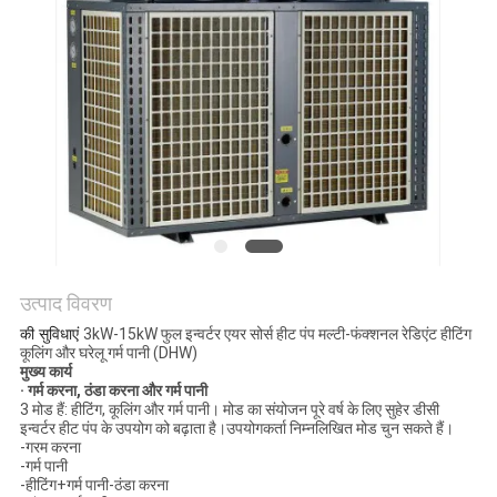
एक
उद्धरण
का
अनुरोध
करें
साइटमैप
उत्पाद विवरण
गोपनीयता
की सुविधाएं
3kW-15kW फुल इन्वर्टर एयर सोर्स हीट पंप मल्टी-फंक्शनल रेडिएंट हीटिंग
कूलिंग और घरेलू गर्म पानी (DHW)
नीति
मुख्य कार्य
· गर्म करना, ठंडा करना और गर्म पानी
3 मोड हैं: हीटिंग, कूलिंग और गर्म पानी। मोड का संयोजन पूरे वर्ष के लिए सुहेर डीसी
इन्वर्टर हीट पंप के उपयोग को बढ़ाता है।उपयोगकर्ता निम्नलिखित मोड चुन सकते हैं।
-गरम करना
-गर्म पानी
-हीटिंग+गर्म पानी-ठंडा करना