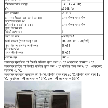
रेफ्रिजरेंट/चार्ज वॉल्यूम
R410A / 4000g
शोर
≤56dB (ए)
पानी प्रतिरोध
≤15kPa
कम पर अधिकतम काम करने का दबाव
४.५एमपीए/०.१५एमपीए
दबाव/उच्च दबाव पक्ष
स्वीकार्य काम करने का दबाव
४.५एमपीए/०.१५एमपीए
चूषण/निकास पक्ष
विरोधी सदमे स्तर
मैं
जलरोधक स्तर
आईपीएक्स4
इकाई आकार (एल × डब्ल्यू × एच)
1030×410×1390(मिमी)
(ठंडा और गर्म) इनलेट का कैलिबर
डीएन32
और आउटलेट
(गर्म पानी) कैलिबर
डीएन25
आवेदन क्षेत्र
100㎡
नाममात्र प्रशीतन की स्थिति: परिवेश शुष्क बल्ब 35 ℃, आउटलेट तापमान 7 ℃।
नाममात्र हीटिंग की स्थिति: परिवेश शुष्क बल्ब 7 ℃, परिवेश गीला बल्ब 6 ℃,। आउटलेट
तापमान 45 ℃;
नाममात्र गर्म पानी उत्पादन की स्थिति: परिवेश शुष्क बल्ब 20 ℃, परिवेश गीला बल्ब 15
℃, प्रारंभिक पानी का तापमान 15 ℃, अंत पानी का तापमान 55 ℃