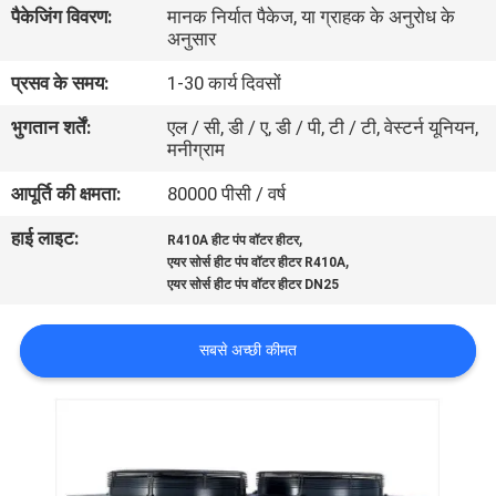
पैकेजिंग विवरण:
मानक निर्यात पैकेज, या ग्राहक के अनुरोध के
का
अनुसार
दौरा
प्रसव के समय:
1-30 कार्य दिवसों
भुगतान शर्तें:
एल / सी, डी / ए, डी / पी, टी / टी, वेस्टर्न यूनियन,
गुणवत्ता
मनीग्राम
नियंत्रण
आपूर्ति की क्षमता:
80000 पीसी / वर्ष
हाई लाइट:
,
हमसे
R410A हीट पंप वॉटर हीटर
,
एयर सोर्स हीट पंप वॉटर हीटर R410A
संपर्क
एयर सोर्स हीट पंप वॉटर हीटर DN25
करें
सबसे अच्छी कीमत
समाचार
मामले