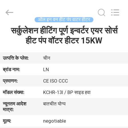
Saving
Technology
Co.,
Ltd..
All
ऑल इन वन हीट पंप वाटर हीटर
Rights
Reserved.
Developed
सर्कुलेशन हीटिंग पूर्ण इन्वर्टर एयर सोर्स
घर
by
ECER
हीट पंप वॉटर हीटर 15KW
उत्पादों
उत्पत्ति के प्लेस:
चीन
वीडियो
ब्रांड नाम:
LN
प्रमाणन:
CE ISO CCC
हमारे
मॉडल संख्या:
KCHR-13I / BP साइड हवा
बारे
न्यूनतम आदेश
बातचीत योग्य
में
मात्रा:
मूल्य:
negotiable
कारखाने